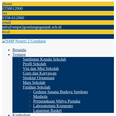
phone
0358612060
fax
0358-612060
email
info@smpn2gondangnganjuk.sch.id
local
:
Beranda
Tentang
Sambutan Kepala Sekolah
Profil Sekolah
Visi dan Misi Sekolah
Guru dan Karyawan
Struktur Organisasi
Mars Sekolah
Fasilitas Sekolah
Gedung Sasana Budaya Spedugo
Mushola
Perpustakaan Widya Pustaka
Laboratorium Komputer
Lapangan Basket
Kurikulum