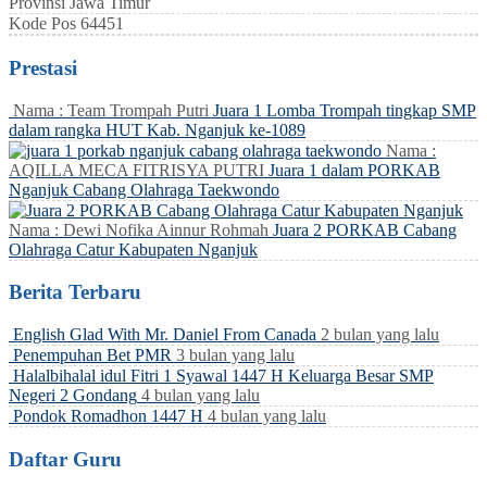
Provinsi
Jawa Timur
Kode Pos
64451
Prestasi
Nama : Team Trompah Putri
Juara 1 Lomba Trompah tingkap SMP
dalam rangka HUT Kab. Nganjuk ke-1089
Nama :
AQILLA MECA FITRISYA PUTRI
Juara 1 dalam PORKAB
Nganjuk Cabang Olahraga Taekwondo
Nama : Dewi Nofika Ainnur Rohmah
Juara 2 PORKAB Cabang
Olahraga Catur Kabupaten Nganjuk
Berita Terbaru
English Glad With Mr. Daniel From Canada
2 bulan yang lalu
Penempuhan Bet PMR
3 bulan yang lalu
Halalbihalal idul Fitri 1 Syawal 1447 H Keluarga Besar SMP
Negeri 2 Gondang
4 bulan yang lalu
Pondok Romadhon 1447 H
4 bulan yang lalu
Daftar Guru