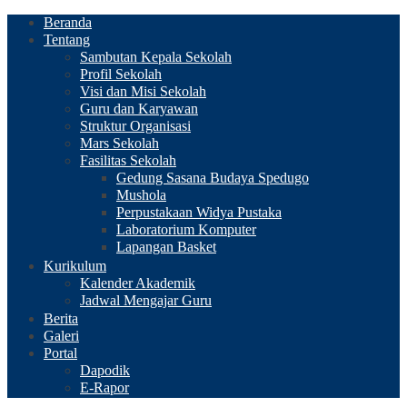
Beranda
Tentang
Sambutan Kepala Sekolah
Profil Sekolah
Visi dan Misi Sekolah
Guru dan Karyawan
Struktur Organisasi
Mars Sekolah
Fasilitas Sekolah
Gedung Sasana Budaya Spedugo
Mushola
Perpustakaan Widya Pustaka
Laboratorium Komputer
Lapangan Basket
Kurikulum
Kalender Akademik
Jadwal Mengajar Guru
Berita
Galeri
Portal
Dapodik
E-Rapor