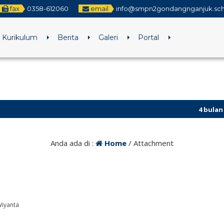
fax
0358-612060
email
info@smpn2gondangnganjuk.sch
Kurikulum
Berita
Galeri
Portal
4 bulan yang la
Anda ada di :
Home
/ Attachment
iyanta