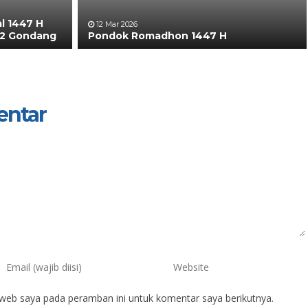
al 1447 H
12 Mar 2026
 2 Gondang
Pondok Romadhon 1447 H
entar
itra Amy
Eka Rinawati, S.P
achmaningrum, S.Pd.
NIK
 web saya pada peramban ini untuk komentar saya berikutnya.
IK
NIP
196804