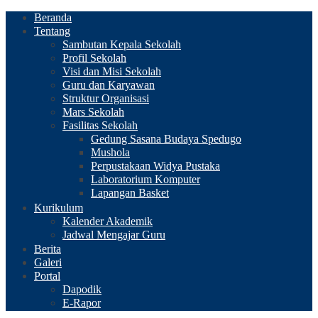
Beranda
Tentang
Sambutan Kepala Sekolah
Profil Sekolah
Visi dan Misi Sekolah
Guru dan Karyawan
Struktur Organisasi
Mars Sekolah
Fasilitas Sekolah
Gedung Sasana Budaya Spedugo
Mushola
Perpustakaan Widya Pustaka
Laboratorium Komputer
Lapangan Basket
Kurikulum
Kalender Akademik
Jadwal Mengajar Guru
Berita
Galeri
Portal
Dapodik
E-Rapor