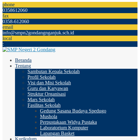
phone
0358612060
fax
0358-612060
email
info@smpn2gondangnganjuk.sch.id
local
:
Beranda
Tentang
Sambutan Kepala Sekolah
Profil Sekolah
Visi dan Misi Sekolah
Guru dan Karyawan
Struktur Organisasi
Mars Sekolah
Fasilitas Sekolah
Gedung Sasana Budaya Spedugo
Mushola
Perpustakaan Widya Pustaka
Laboratorium Komputer
Lapangan Basket
Kurikulum