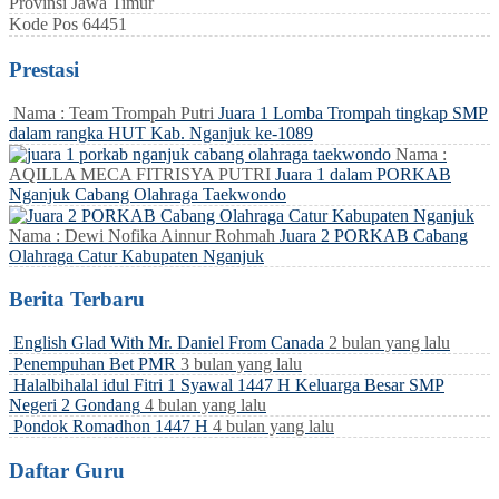
Provinsi
Jawa Timur
Kode Pos
64451
Prestasi
Nama : Team Trompah Putri
Juara 1 Lomba Trompah tingkap SMP
dalam rangka HUT Kab. Nganjuk ke-1089
Nama :
AQILLA MECA FITRISYA PUTRI
Juara 1 dalam PORKAB
Nganjuk Cabang Olahraga Taekwondo
Nama : Dewi Nofika Ainnur Rohmah
Juara 2 PORKAB Cabang
Olahraga Catur Kabupaten Nganjuk
Berita Terbaru
English Glad With Mr. Daniel From Canada
2 bulan yang lalu
Penempuhan Bet PMR
3 bulan yang lalu
Halalbihalal idul Fitri 1 Syawal 1447 H Keluarga Besar SMP
Negeri 2 Gondang
4 bulan yang lalu
Pondok Romadhon 1447 H
4 bulan yang lalu
Daftar Guru