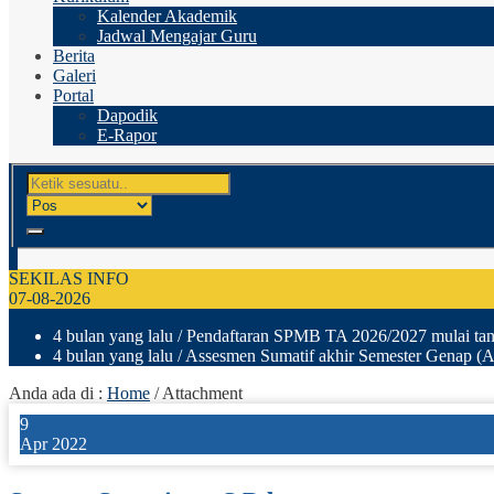
Kalender Akademik
Jadwal Mengajar Guru
Berita
Galeri
Portal
Dapodik
E-Rapor
SEKILAS INFO
07-08-2026
4 bulan yang lalu
/ Pendaftaran SPMB TA 2026/2027 mulai tang
4 bulan yang lalu
/ Assesmen Sumatif akhir Semester Genap (A
Anda ada di :
Home
/ Attachment
9
Apr 2022