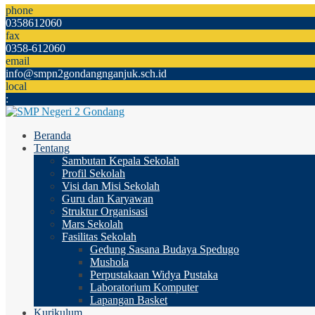
phone
0358612060
fax
0358-612060
email
info@smpn2gondangnganjuk.sch.id
local
:
Beranda
Tentang
Sambutan Kepala Sekolah
Profil Sekolah
Visi dan Misi Sekolah
Guru dan Karyawan
Struktur Organisasi
Mars Sekolah
Fasilitas Sekolah
Gedung Sasana Budaya Spedugo
Mushola
Perpustakaan Widya Pustaka
Laboratorium Komputer
Lapangan Basket
Kurikulum