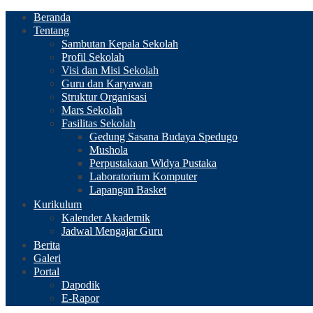
Beranda
Tentang
Sambutan Kepala Sekolah
Profil Sekolah
Visi dan Misi Sekolah
Guru dan Karyawan
Struktur Organisasi
Mars Sekolah
Fasilitas Sekolah
Gedung Sasana Budaya Spedugo
Mushola
Perpustakaan Widya Pustaka
Laboratorium Komputer
Lapangan Basket
Kurikulum
Kalender Akademik
Jadwal Mengajar Guru
Berita
Galeri
Portal
Dapodik
E-Rapor