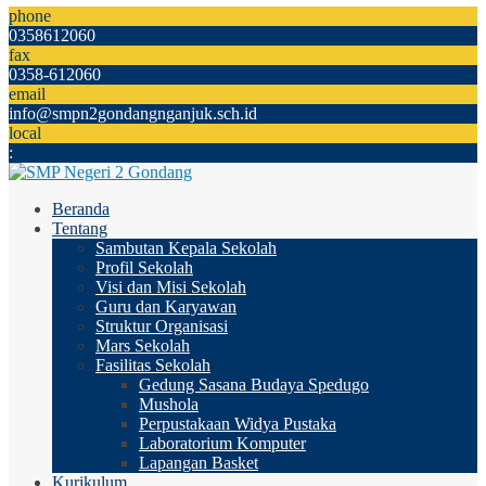
phone
0358612060
fax
0358-612060
email
info@smpn2gondangnganjuk.sch.id
local
:
Beranda
Tentang
Sambutan Kepala Sekolah
Profil Sekolah
Visi dan Misi Sekolah
Guru dan Karyawan
Struktur Organisasi
Mars Sekolah
Fasilitas Sekolah
Gedung Sasana Budaya Spedugo
Mushola
Perpustakaan Widya Pustaka
Laboratorium Komputer
Lapangan Basket
Kurikulum