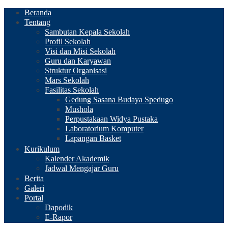
Beranda
Tentang
Sambutan Kepala Sekolah
Profil Sekolah
Visi dan Misi Sekolah
Guru dan Karyawan
Struktur Organisasi
Mars Sekolah
Fasilitas Sekolah
Gedung Sasana Budaya Spedugo
Mushola
Perpustakaan Widya Pustaka
Laboratorium Komputer
Lapangan Basket
Kurikulum
Kalender Akademik
Jadwal Mengajar Guru
Berita
Galeri
Portal
Dapodik
E-Rapor