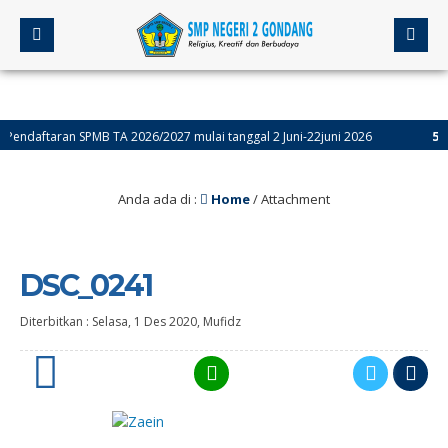
daftaran SPMB TA 2026/2027 mulai tanggal 2 Juni-22juni 2026
5 bulan
Anda ada di :
Home
/ Attachment
DSC_0241
Diterbitkan :
Selasa, 1 Des 2020
,
Mufidz
0