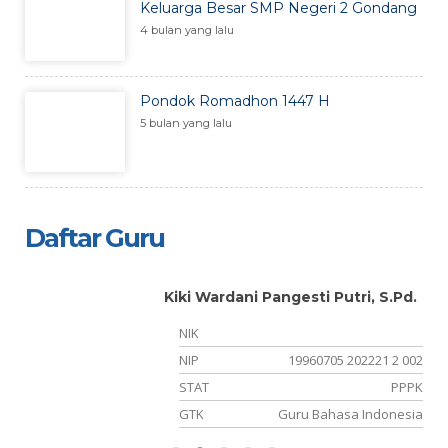
Keluarga Besar SMP Negeri 2 Gondang
4 bulan yang lalu
Pondok Romadhon 1447 H
5 bulan yang lalu
Daftar Guru
Kiki Wardani Pangesti Putri, S.Pd.
NIK
24
NIP
19960705 202221 2 002
NS
STAT
PPPK
BK
GTK
Guru Bahasa Indonesia