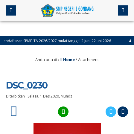
aftaran SPMB TA 2026/2027 mulai tanggal 2 Juni-22juni 2026
4 bulan 
Anda ada di :
Home
/ Attachment
DSC_0230
Diterbitkan :
Selasa, 1 Des 2020
,
Mufidz
0