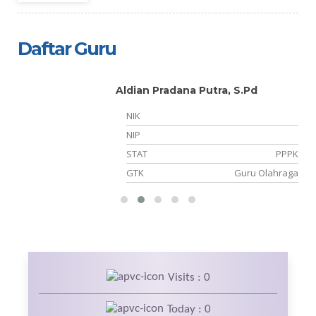
Daftar Guru
Aldian Pradana Putra, S.Pd
NIK
14
NIP
NS
STAT
PPPK
is
GTK
Guru Olahraga
Visits : 0
Today : 0