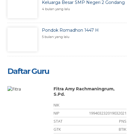
Keluarga Besar SMP Negeri 2 Gondang
4 bulan yang lalu
Pondok Romadhon 1447 H
5 bulan yang lalu
Daftar Guru
Fitra Amy Rachmaningrum,
S.Pd.
NIK
10
NIP
199403232019032021
NS
STAT
PNS
ka
GTK
BTIK