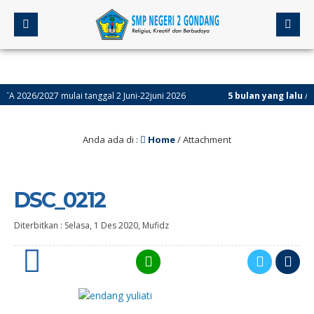
26/2027 mulai tanggal 2 Juni-22juni 2026
5 bulan yang lalu
/ Asses
Anda ada di :
Home
/ Attachment
DSC_0212
Diterbitkan :
Selasa, 1 Des 2020
,
Mufidz
0