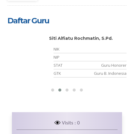
Daftar Guru
Siti Alfiatu Rochmatin, S.Pd.
NIK
14
NIP
NS
STAT
Guru Honorer
is
GTK
Guru B. Indonesia
Visits : 0