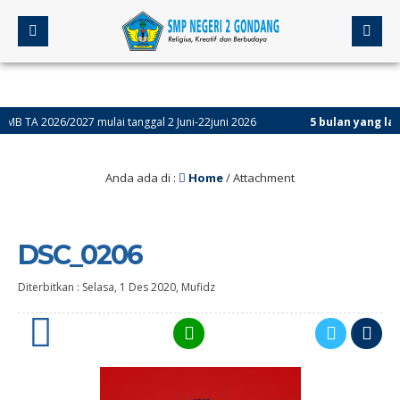
A 2026/2027 mulai tanggal 2 Juni-22juni 2026
5 bulan yang lalu
/ As
Anda ada di :
Home
/ Attachment
DSC_0206
Diterbitkan :
Selasa, 1 Des 2020
,
Mufidz
0