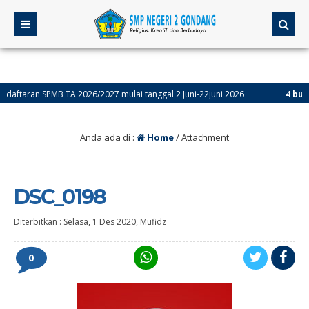
ran SPMB TA 2026/2027 mulai tanggal 2 Juni-22juni 2026
4 bulan yan
Anda ada di :
Home
/ Attachment
DSC_0198
Diterbitkan :
Selasa, 1 Des 2020
,
Mufidz
0