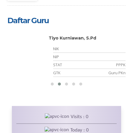
Daftar Guru
Tiyo Kurniawan, S.Pd
NIK
05
NIP
NS
STAT
PPPK
PS
GTK
Guru PKn
Visits : 0
Today : 0