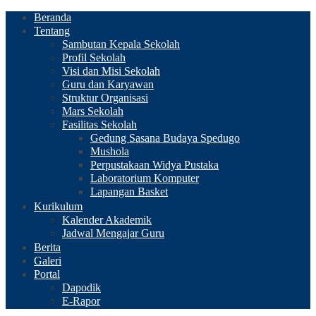
Beranda
Tentang
Sambutan Kepala Sekolah
Profil Sekolah
Visi dan Misi Sekolah
Guru dan Karyawan
Struktur Organisasi
Mars Sekolah
Fasilitas Sekolah
Gedung Sasana Budaya Spedugo
Mushola
Perpustakaan Widya Pustaka
Laboratorium Komputer
Lapangan Basket
Kurikulum
Kalender Akademik
Jadwal Mengajar Guru
Berita
Galeri
Portal
Dapodik
E-Rapor