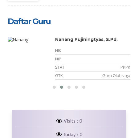
Daftar Guru
Nanang Pujiningtyas, S.Pd.
NIK
11
NIP
NS
STAT
PPPK
ka
GTK
Guru Olahraga
Visits : 0
Today : 0