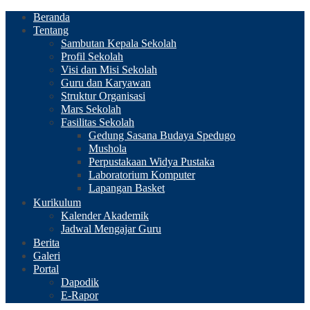
Beranda
Tentang
Sambutan Kepala Sekolah
Profil Sekolah
Visi dan Misi Sekolah
Guru dan Karyawan
Struktur Organisasi
Mars Sekolah
Fasilitas Sekolah
Gedung Sasana Budaya Spedugo
Mushola
Perpustakaan Widya Pustaka
Laboratorium Komputer
Lapangan Basket
Kurikulum
Kalender Akademik
Jadwal Mengajar Guru
Berita
Galeri
Portal
Dapodik
E-Rapor