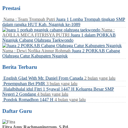
Prestasi
Nama : Team Trompah Putri
Juara 1 Lomba Trompah tingkap SMP
dalam rangka HUT Kab. Nganjuk ke-1089
Nama :
AQILLA MECA FITRISYA PUTRI
Juara 1 dalam PORKAB
Nganjuk Cabang Olahraga Taekwondo
Nama : Dewi Nofika Ainnur Rohmah
Juara 2 PORKAB Cabang
Olahraga Catur Kabupaten Nganjuk
Berita Terbaru
English Glad With Mr. Daniel From Canada
2 bulan yang lalu
Penempuhan Bet PMR
3 bulan yang lalu
Halalbihalal idul Fitri 1 Syawal 1447 H Keluarga Besar SMP
Negeri 2 Gondang
4 bulan yang lalu
Pondok Romadhon 1447 H
4 bulan yang lalu
Daftar Guru
Fitra Amy Rachmaningrum, S.Pd.