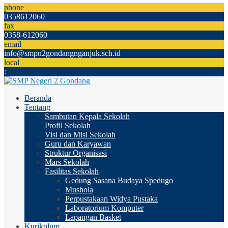
phone
0358612060
fax
0358-612060
email
info@smpn2gondangnganjuk.sch.id
local
:
Beranda
Tentang
Sambutan Kepala Sekolah
Profil Sekolah
Visi dan Misi Sekolah
Guru dan Karyawan
Struktur Organisasi
Mars Sekolah
Fasilitas Sekolah
Gedung Sasana Budaya Spedugo
Mushola
Perpustakaan Widya Pustaka
Laboratorium Komputer
Lapangan Basket
Kurikulum