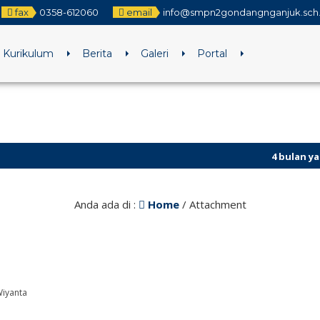
fax
0358-612060
email
info@smpn2gondangnganjuk.sch.
Kurikulum
Berita
Galeri
Portal
4 bulan yang lalu
/
Anda ada di :
Home
/ Attachment
iyanta