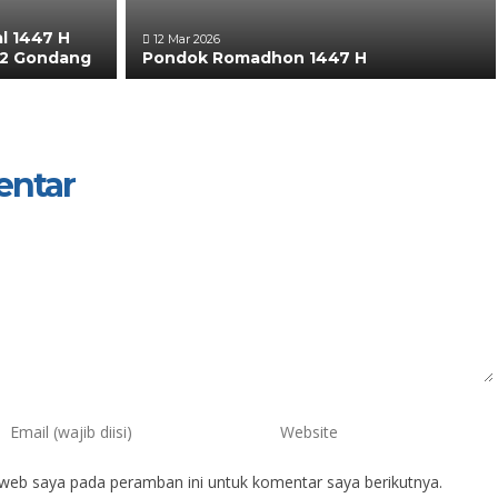
al 1447 H
12 Mar 2026
 2 Gondang
Pondok Romadhon 1447 H
entar
uk Utami, S.Pd.
Sugiharto, S.Pd.
IK
NIK
 web saya pada peramban ini untuk komentar saya berikutnya.
IP
197404242008012007
NIP
196804