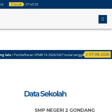
id
local
07
:
45
53
07-08-2026
 Pendaftaran SPMB TA 2026/2027 mulai tanggal 2 Juni-22juni 2026
Data Sekolah
SMP NEGERI 2 GONDANG