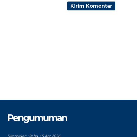
STAT
PNS
S
GTK
BP/BK
G
Pengumuman
Diterbitkan :
Rabu, 15 Apr 2026