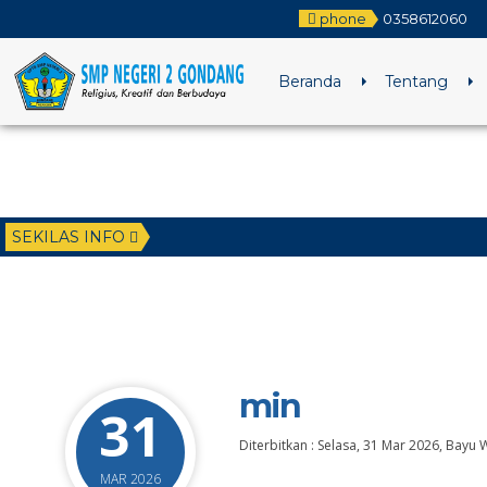
phone
0358612060
Beranda
Tentang
SEKILAS INFO
min
31
Diterbitkan :
Selasa, 31 Mar 2026
,
Bayu W
MAR 2026