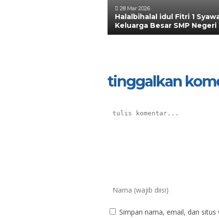
28 Mar 2026
Halalbihalal idul Fitri 1 Syaw
Keluarga Besar SMP Negeri
tinggalkan kom
Sungkono, S.Pd.
Yay
NIK
N
Simpan nama, email, dan situs
NIP
196804151997031010
N