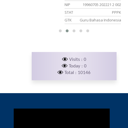
NIP
19960705 202221 2 002
PNS
STAT
PPPK
Guru IPS
GTK
Guru Bahasa Indonesia
Visits : 0
Today : 0
Total : 10146