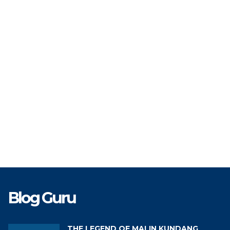
TAT
PNS
STAT
TK
Guru Bahasa Inggris
GTK
Blog Guru
THE LEGEND OF MALIN KUNDANG