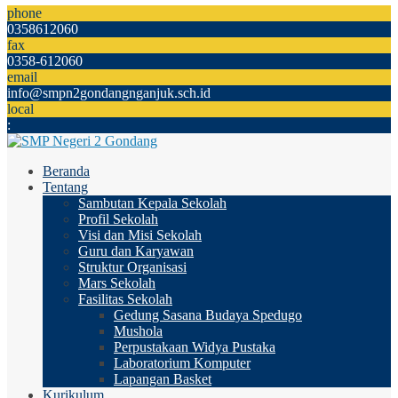
phone
0358612060
fax
0358-612060
email
info@smpn2gondangnganjuk.sch.id
local
:
Beranda
Tentang
Sambutan Kepala Sekolah
Profil Sekolah
Visi dan Misi Sekolah
Guru dan Karyawan
Struktur Organisasi
Mars Sekolah
Fasilitas Sekolah
Gedung Sasana Budaya Spedugo
Mushola
Perpustakaan Widya Pustaka
Laboratorium Komputer
Lapangan Basket
Kurikulum