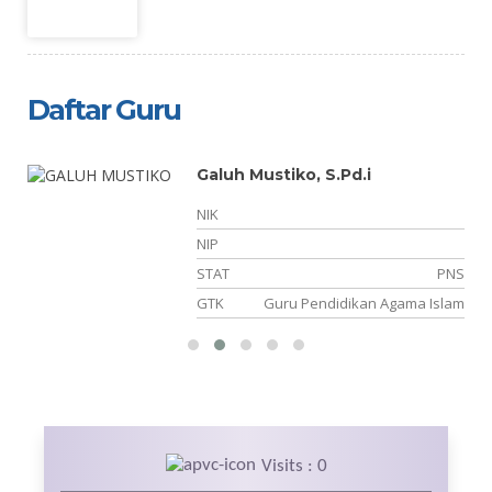
Daftar Guru
.
Galuh Mustiko, S.Pd.i
NIK
11
NIP
PK
STAT
PNS
pa
GTK
Guru Pendidikan Agama Islam
Visits : 0