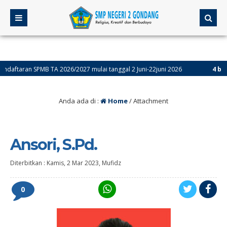
taran SPMB TA 2026/2027 mulai tanggal 2 Juni-22juni 2026
4 bulan ya
Anda ada di :
Home
/ Attachment
Ansori, S.Pd.
Diterbitkan :
Kamis, 2 Mar 2023
,
Mufidz
0