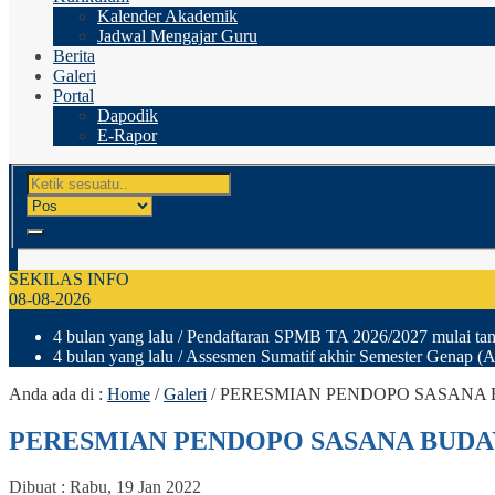
Kalender Akademik
Jadwal Mengajar Guru
Berita
Galeri
Portal
Dapodik
E-Rapor
SEKILAS INFO
08-08-2026
4 bulan yang lalu
/ Pendaftaran SPMB TA 2026/2027 mulai tang
4 bulan yang lalu
/ Assesmen Sumatif akhir Semester Genap (A
Anda ada di :
Home
/
Galeri
/
PERESMIAN PENDOPO SASANA
PERESMIAN PENDOPO SASANA BUDA
Dibuat :
Rabu, 19 Jan 2022