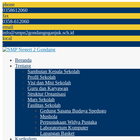
phone
0358612060
fax
0358-612060
email
info@smpn2gondangnganjuk.sch.id
local
:
Beranda
Tentang
Sambutan Kepala Sekolah
Profil Sekolah
Visi dan Misi Sekolah
Guru dan Karyawan
Struktur Organisasi
Mars Sekolah
Fasilitas Sekolah
Gedung Sasana Budaya Spedugo
Mushola
Perpustakaan Widya Pustaka
Laboratorium Komputer
Lapangan Basket
Kurikulum