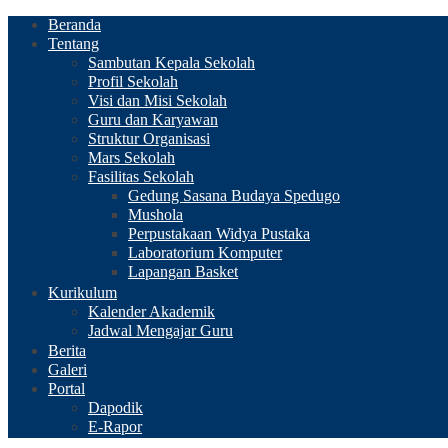
Beranda
Tentang
Sambutan Kepala Sekolah
Profil Sekolah
Visi dan Misi Sekolah
Guru dan Karyawan
Struktur Organisasi
Mars Sekolah
Fasilitas Sekolah
Gedung Sasana Budaya Spedugo
Mushola
Perpustakaan Widya Pustaka
Laboratorium Komputer
Lapangan Basket
Kurikulum
Kalender Akademik
Jadwal Mengajar Guru
Berita
Galeri
Portal
Dapodik
E-Rapor