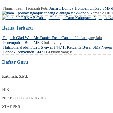
Nama : Team Trompah Putri
Juara 1 Lomba Trompah tingkap SMP 
Nama : AQI
Na
Berita Terbaru
English Glad With Mr. Daniel From Canada
2 bulan yang lalu
Penempuhan Bet PMR
3 bulan yang lalu
Halalbihalal idul Fitri 1 Syawal 1447 H Keluarga Besar SMP Neger
Pondok Romadhon 1447 H
4 bulan yang lalu
Daftar Guru
Katimah, S.Pd.
NIK
NIP
196606082007012015
STAT
PNS