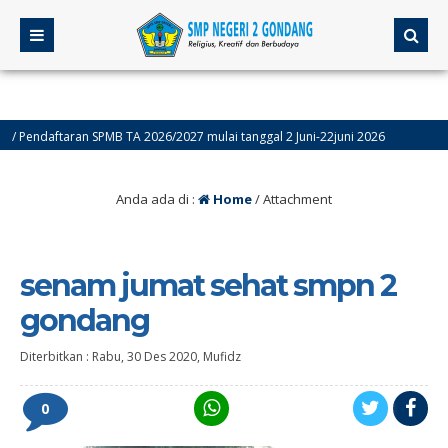
ndaftaran SPMB TA 2026/2027 mulai tanggal 2 Juni-22juni 2026
4 bula
Anda ada di :
Home
/ Attachment
senam jumat sehat smpn 2
gondang
Diterbitkan :
Rabu, 30 Des 2020
,
Mufidz
0