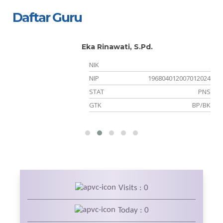
Daftar Guru
Eka Rinawati, S.Pd.
NIK
NIP
196804012007012024
PK
STAT
PNS
ga
GTK
BP/BK
Visits : 0
Today : 0