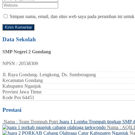
Simpan nama, email, dan situs web saya pada peramban ini untuk
Data Sekolah
SMP Negeri 2 Gondang
NPSN : 20538309
Jl. Raya Gondang- Lengkong, Ds. Sumberagung
Kecamatan
Gondang
Kabupaten
Nganjuk
Provinsi
Jawa Timur
Kode Pos
64451
Prestasi
Nama : Team Trompah Putri
Juara 1 Lomba Trompah tingkap SMP 
Nama : AQI
Na