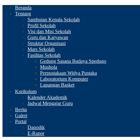
Beranda
Tentang
Sambutan Kepala Sekolah
Profil Sekolah
Visi dan Misi Sekolah
Guru dan Karyawan
Struktur Organisasi
Mars Sekolah
Fasilitas Sekolah
Gedung Sasana Budaya Spedugo
Mushola
Perpustakaan Widya Pustaka
Laboratorium Komputer
Lapangan Basket
Kurikulum
Kalender Akademik
Jadwal Mengajar Guru
Berita
Galeri
Portal
Dapodik
E-Rapor