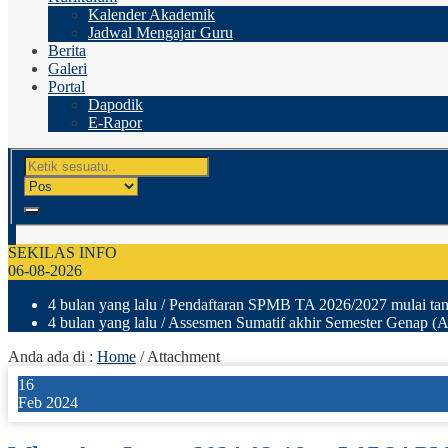
Kalender Akademik
Jadwal Mengajar Guru
Berita
Galeri
Portal
Dapodik
E-Rapor
SEKILAS INFO
06-08-2026
4 bulan yang lalu
/ Pendaftaran SPMB TA 2026/2027 mulai tang
4 bulan yang lalu
/ Assesmen Sumatif akhir Semester Genap (A
Anda ada di :
Home
/ Attachment
16
Feb 2024