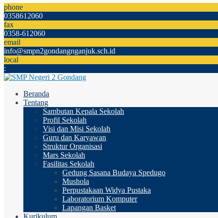
phone
0358612060
fax
0358-612060
email
info@smpn2gondangnganjuk.sch.id
local
:
Beranda
Tentang
Sambutan Kepala Sekolah
Profil Sekolah
Visi dan Misi Sekolah
Guru dan Karyawan
Struktur Organisasi
Mars Sekolah
Fasilitas Sekolah
Gedung Sasana Budaya Spedugo
Mushola
Perpustakaan Widya Pustaka
Laboratorium Komputer
Lapangan Basket
Kurikulum