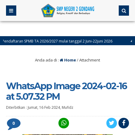
aftaran SPMB TA 2026/2027 mulai tanggal 2 Juni-22juni 2026
4 bulan
Anda ada di :
Home
/ Attachment
WhatsApp Image 2024-02-16
at 5.07.32 PM
Diterbitkan :
Jumat, 16 Feb 2024
,
Mufidz
0