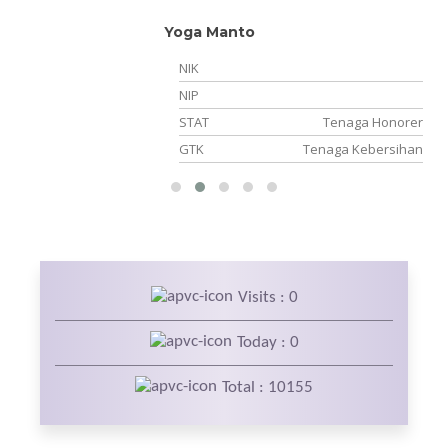
Yoga Manto
NIK
NIP
NS
STAT
Tenaga Honorer
am
GTK
Tenaga Kebersihan
Visits : 0
Today : 0
Total : 10155