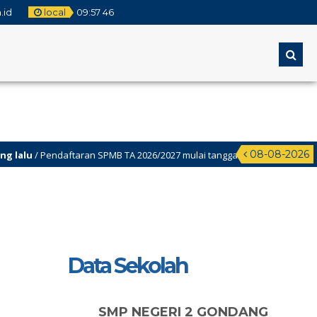
.id
local
09
:
57
47
08-08-2026
 Pendaftaran SPMB TA 2026/2027 mulai tanggal 2 Juni-22juni 2026
Data Sekolah
SMP NEGERI 2 GONDANG