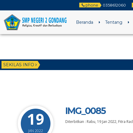
phone
0358612060
Beranda
Tentang
SEKILAS INFO
IMG_0085
19
Diterbitkan :
Rabu, 19 Jan 2022
,
Fitra R
JAN 2022