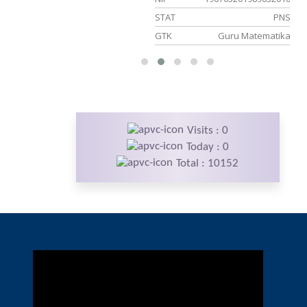
PNS
STAT
PNS
 Seni Budaya
GTK
Guru Matematika
Visits : 0
Today : 0
Total : 10152