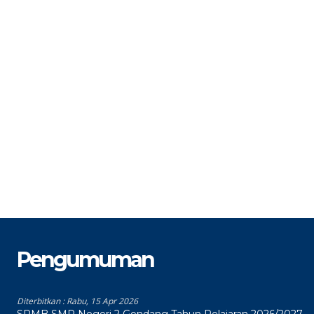
STAT
Tenaga Honorer
S
GTK
Petugas Kebersihan
G
Pengumuman
Diterbitkan :
Rabu, 15 Apr 2026