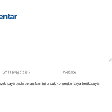
entar
 web saya pada peramban ini untuk komentar saya berikutnya.
 Isman Badrudin, S.Pd.
Sri Yuliati, S.Pd
IK
NIK
IP
197507132008011010
NIP
197307