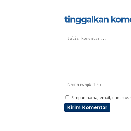
tinggalkan kom
Simpan nama, email, dan situs
Puji Astutik
Moh
NIK
N
NIP
N