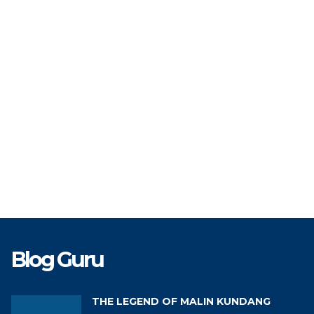
TAT
PNS
STAT
TK
Guru Matematika
GTK
Guru
Blog Guru
THE LEGEND OF MALIN KUNDANG