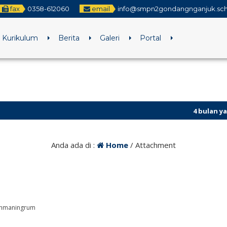
fax
0358-612060
email
info@smpn2gondangnganjuk.sch
Kurikulum
Berita
Galeri
Portal
4 bulan yang lalu
/
Anda ada di :
Home
/ Attachment
achmaningrum