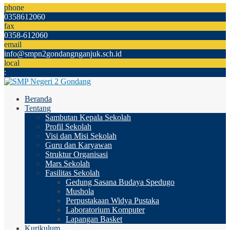
phone
0358612060
fax
0358-612060
email
info@smpn2gondangnganjuk.sch.id
local
:
Beranda
Tentang
Sambutan Kepala Sekolah
Profil Sekolah
Visi dan Misi Sekolah
Guru dan Karyawan
Struktur Organisasi
Mars Sekolah
Fasilitas Sekolah
Gedung Sasana Budaya Spedugo
Mushola
Perpustakaan Widya Pustaka
Laboratorium Komputer
Lapangan Basket
Kurikulum