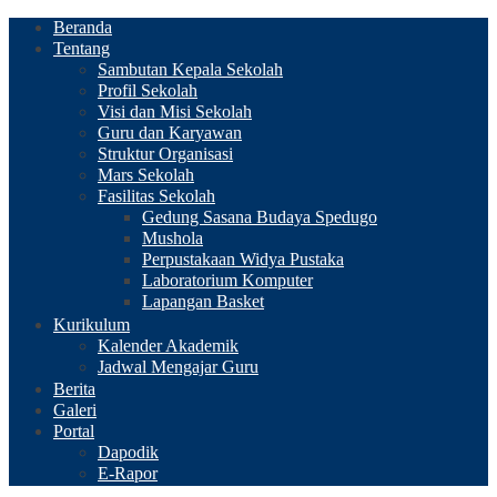
Beranda
Tentang
Sambutan Kepala Sekolah
Profil Sekolah
Visi dan Misi Sekolah
Guru dan Karyawan
Struktur Organisasi
Mars Sekolah
Fasilitas Sekolah
Gedung Sasana Budaya Spedugo
Mushola
Perpustakaan Widya Pustaka
Laboratorium Komputer
Lapangan Basket
Kurikulum
Kalender Akademik
Jadwal Mengajar Guru
Berita
Galeri
Portal
Dapodik
E-Rapor