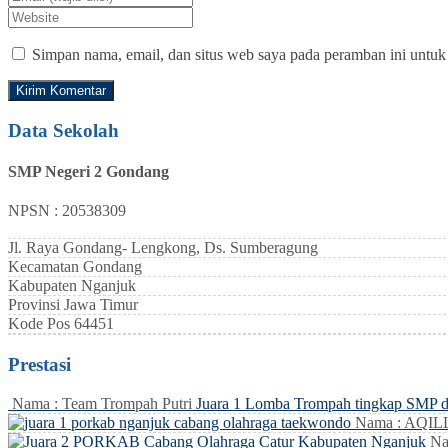
Simpan nama, email, dan situs web saya pada peramban ini untuk
Data Sekolah
SMP Negeri 2 Gondang
NPSN : 20538309
Jl. Raya Gondang- Lengkong, Ds. Sumberagung
Kecamatan
Gondang
Kabupaten
Nganjuk
Provinsi
Jawa Timur
Kode Pos
64451
Prestasi
Nama : Team Trompah Putri
Juara 1 Lomba Trompah tingkap SMP 
Nama : AQI
Na