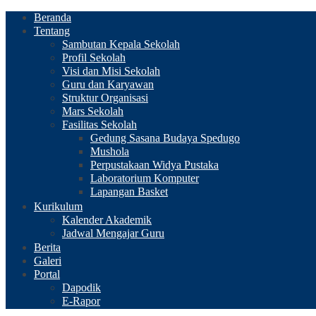
Beranda
Tentang
Sambutan Kepala Sekolah
Profil Sekolah
Visi dan Misi Sekolah
Guru dan Karyawan
Struktur Organisasi
Mars Sekolah
Fasilitas Sekolah
Gedung Sasana Budaya Spedugo
Mushola
Perpustakaan Widya Pustaka
Laboratorium Komputer
Lapangan Basket
Kurikulum
Kalender Akademik
Jadwal Mengajar Guru
Berita
Galeri
Portal
Dapodik
E-Rapor