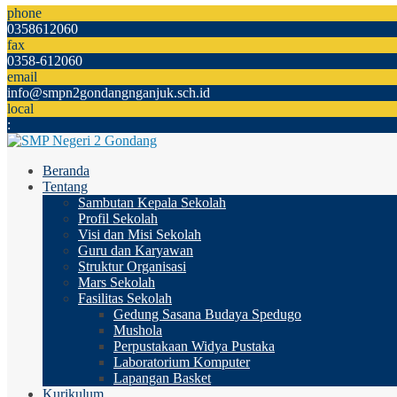
phone
0358612060
fax
0358-612060
email
info@smpn2gondangnganjuk.sch.id
local
:
Beranda
Tentang
Sambutan Kepala Sekolah
Profil Sekolah
Visi dan Misi Sekolah
Guru dan Karyawan
Struktur Organisasi
Mars Sekolah
Fasilitas Sekolah
Gedung Sasana Budaya Spedugo
Mushola
Perpustakaan Widya Pustaka
Laboratorium Komputer
Lapangan Basket
Kurikulum