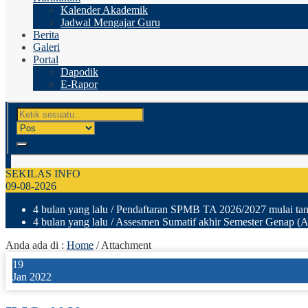
Kalender Akademik
Jadwal Mengajar Guru
Berita
Galeri
Portal
Dapodik
E-Rapor
SEKILAS INFO
09-08-2026
4 bulan yang lalu
/ Pendaftaran SPMB TA 2026/2027 mulai tang
4 bulan yang lalu
/ Assesmen Sumatif akhir Semester Genap (A
Anda ada di :
Home
/ Attachment
19
Jan 2022