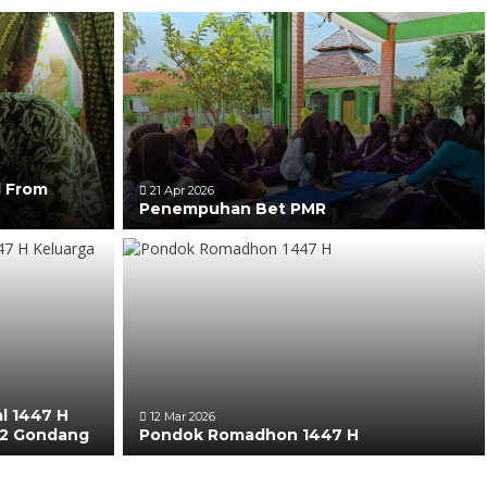
l From
21 Apr 2026
Penempuhan Bet PMR
al 1447 H
12 Mar 2026
 2 Gondang
Pondok Romadhon 1447 H