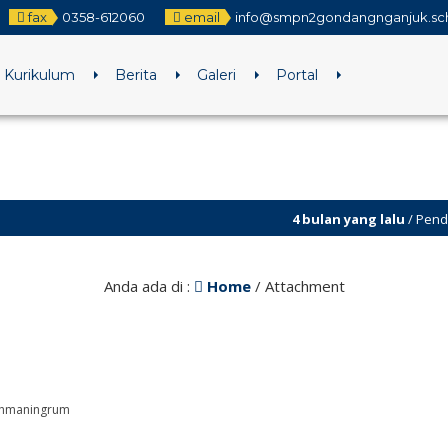
fax
0358-612060
email
info@smpn2gondangnganjuk.sch
Kurikulum
Berita
Galeri
Portal
4 bulan yang lalu
/ Pendaftaran SP
4 bulan yang lalu
/ Assesmen Sumat
Anda ada di :
Home
/ Attachment
achmaningrum