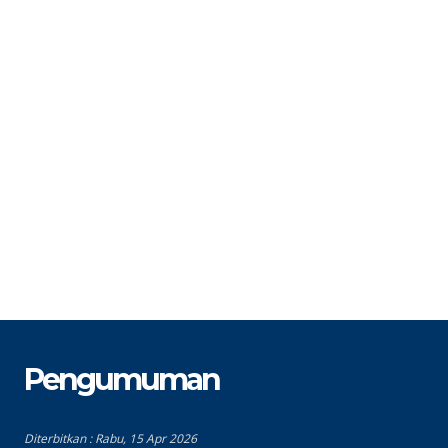
STAT
PPPK
S
GTK
Guru Prakarya
G
Pengumuman
Diterbitkan :
Rabu, 15 Apr 2026