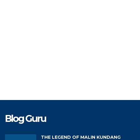
TAT
PPPK
STAT
Te
TK
Guru Agama
GTK
Petuga
Blog Guru
THE LEGEND OF MALIN KUNDANG