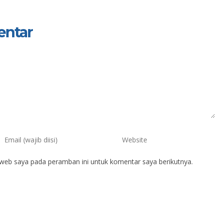
entar
 web saya pada peramban ini untuk komentar saya berikutnya.
ruf Ephendi, S.Pd.i
Daman
IK
NIK
IP
NIP