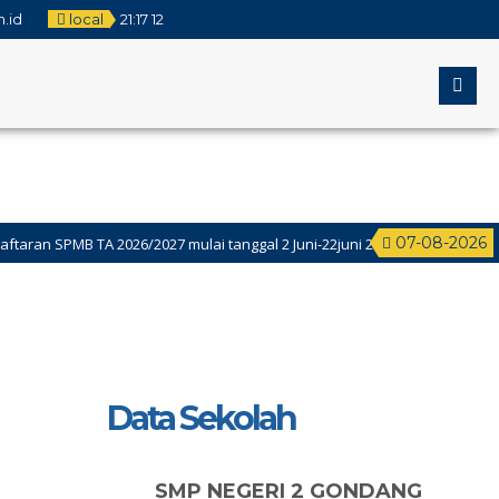
.id
local
21
:
17
12
07-08-2026
MB TA 2026/2027 mulai tanggal 2 Juni-22juni 2026
if akhir Semester Genap (ASAS) Kelas 9 Dilaksanakan Tanggal 4-9 Mei, S
Data Sekolah
SMP NEGERI 2 GONDANG