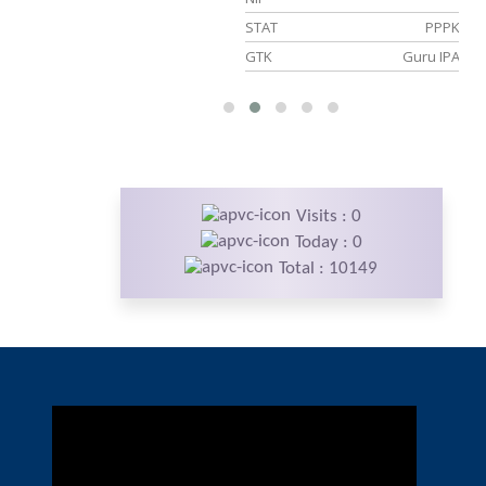
naga Honorer
STAT
PPPK
s Kebersihan
GTK
Guru IPA
Visits : 0
Today : 0
Total : 10149