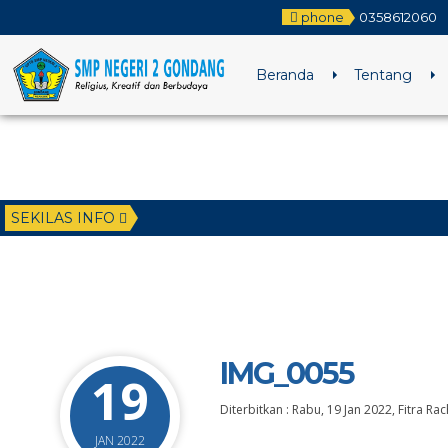
phone
0358612060
Beranda
Tentang
SEKILAS INFO
IMG_0055
19
Diterbitkan :
Rabu, 19 Jan 2022
,
Fitra R
JAN 2022