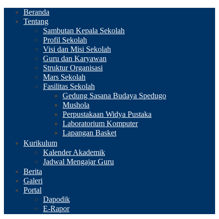
Beranda
Tentang
Sambutan Kepala Sekolah
Profil Sekolah
Visi dan Misi Sekolah
Guru dan Karyawan
Struktur Organisasi
Mars Sekolah
Fasilitas Sekolah
Gedung Sasana Budaya Spedugo
Mushola
Perpustakaan Widya Pustaka
Laboratorium Komputer
Lapangan Basket
Kurikulum
Kalender Akademik
Jadwal Mengajar Guru
Berita
Galeri
Portal
Dapodik
E-Rapor