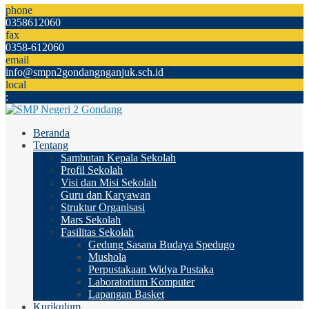
phone
0358612060
fax
0358-612060
email
info@smpn2gondangnganjuk.sch.id
local
:
Beranda
Tentang
Sambutan Kepala Sekolah
Profil Sekolah
Visi dan Misi Sekolah
Guru dan Karyawan
Struktur Organisasi
Mars Sekolah
Fasilitas Sekolah
Gedung Sasana Budaya Spedugo
Mushola
Perpustakaan Widya Pustaka
Laboratorium Komputer
Lapangan Basket
Kurikulum