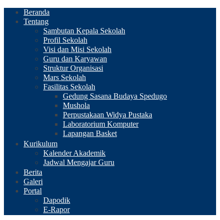
Beranda
Tentang
Sambutan Kepala Sekolah
Profil Sekolah
Visi dan Misi Sekolah
Guru dan Karyawan
Struktur Organisasi
Mars Sekolah
Fasilitas Sekolah
Gedung Sasana Budaya Spedugo
Mushola
Perpustakaan Widya Pustaka
Laboratorium Komputer
Lapangan Basket
Kurikulum
Kalender Akademik
Jadwal Mengajar Guru
Berita
Galeri
Portal
Dapodik
E-Rapor