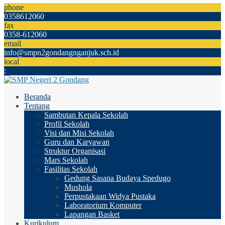
phone
0358612060
fax
0358-612060
email
info@smpn2gondangnganjuk.sch.id
local
:
Beranda
Tentang
Sambutan Kepala Sekolah
Profil Sekolah
Visi dan Misi Sekolah
Guru dan Karyawan
Struktur Organisasi
Mars Sekolah
Fasilitas Sekolah
Gedung Sasana Budaya Spedugo
Mushola
Perpustakaan Widya Pustaka
Laboratorium Komputer
Lapangan Basket
Kurikulum