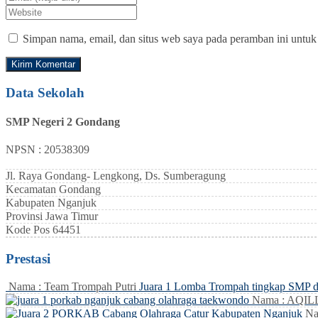
Simpan nama, email, dan situs web saya pada peramban ini untuk
Data Sekolah
SMP Negeri 2 Gondang
NPSN : 20538309
Jl. Raya Gondang- Lengkong, Ds. Sumberagung
Kecamatan
Gondang
Kabupaten
Nganjuk
Provinsi
Jawa Timur
Kode Pos
64451
Prestasi
Nama : Team Trompah Putri
Juara 1 Lomba Trompah tingkap SMP 
Nama : AQI
Na