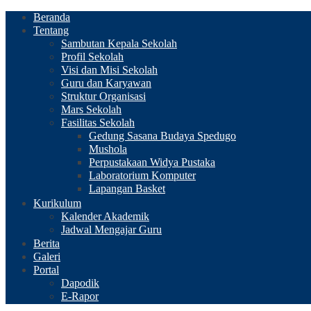
Beranda
Tentang
Sambutan Kepala Sekolah
Profil Sekolah
Visi dan Misi Sekolah
Guru dan Karyawan
Struktur Organisasi
Mars Sekolah
Fasilitas Sekolah
Gedung Sasana Budaya Spedugo
Mushola
Perpustakaan Widya Pustaka
Laboratorium Komputer
Lapangan Basket
Kurikulum
Kalender Akademik
Jadwal Mengajar Guru
Berita
Galeri
Portal
Dapodik
E-Rapor