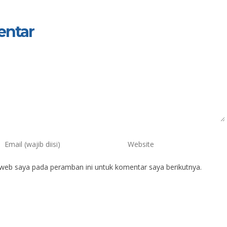
entar
 web saya pada peramban ini untuk komentar saya berikutnya.
ian Pradana Putra, S.Pd
Ansori, S.Pd.
IK
NIK
IP
NIP
197003