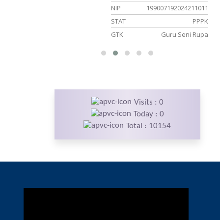
NIP
199007192024211011
PNS
STAT
PPPK
u Matematika
GTK
Guru Seni Rupa
Visits : 0
Today : 0
Total : 10154