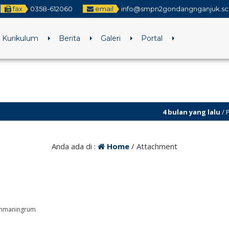
fax
0358-612060
email
info@smpn2gondangnganjuk.sch
Kurikulum
Berita
Galeri
Portal
4 bulan yang lalu
/ Pendaft
Anda ada di :
Home
/ Attachment
achmaningrum