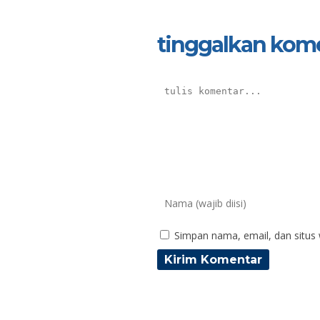
tinggalkan kom
Simpan nama, email, dan situs
Ida Puspitorini, S.Pd.
Ald
NIK
N
NIP
197206291998022001
N