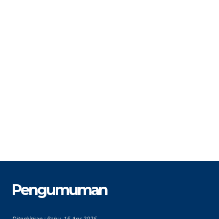
STAT
PNS
S
GTK
Guru Bahasa Inggris
G
Pengumuman
Diterbitkan :
Rabu, 15 Apr 2026