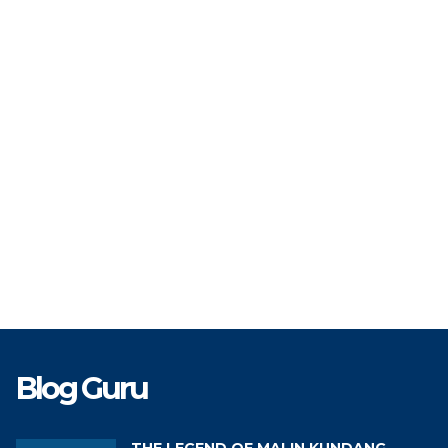
TAT
PPPK
STAT
TK
Guru Olahraga
GTK
Gur
Blog Guru