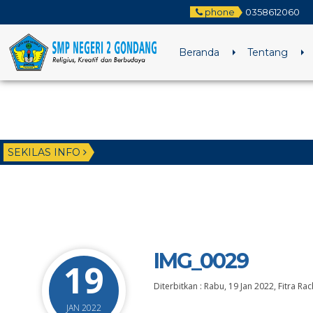
phone
0358612060
Beranda
Tentang
SEKILAS INFO
IMG_0029
19
Diterbitkan :
Rabu, 19 Jan 2022
,
Fitra R
JAN 2022