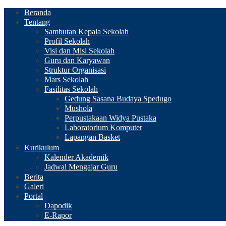
Beranda
Tentang
Sambutan Kepala Sekolah
Profil Sekolah
Visi dan Misi Sekolah
Guru dan Karyawan
Struktur Organisasi
Mars Sekolah
Fasilitas Sekolah
Gedung Sasana Budaya Spedugo
Mushola
Perpustakaan Widya Pustaka
Laboratorium Komputer
Lapangan Basket
Kurikulum
Kalender Akademik
Jadwal Mengajar Guru
Berita
Galeri
Portal
Dapodik
E-Rapor