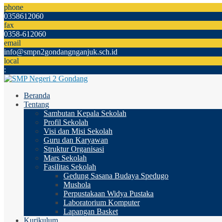
phone
0358612060
fax
0358-612060
email
info@smpn2gondangnganjuk.sch.id
local
:
Beranda
Tentang
Sambutan Kepala Sekolah
Profil Sekolah
Visi dan Misi Sekolah
Guru dan Karyawan
Struktur Organisasi
Mars Sekolah
Fasilitas Sekolah
Gedung Sasana Budaya Spedugo
Mushola
Perpustakaan Widya Pustaka
Laboratorium Komputer
Lapangan Basket
Kurikulum