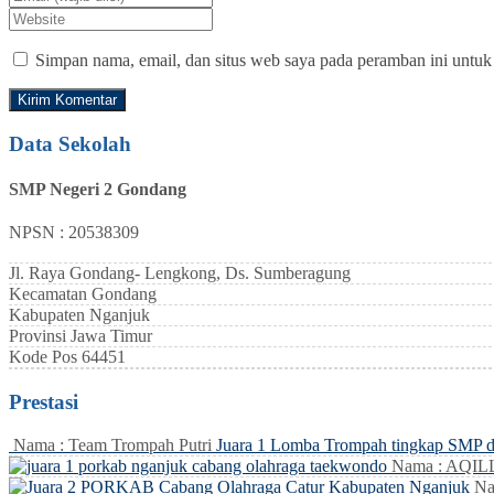
Simpan nama, email, dan situs web saya pada peramban ini untuk
Data Sekolah
SMP Negeri 2 Gondang
NPSN : 20538309
Jl. Raya Gondang- Lengkong, Ds. Sumberagung
Kecamatan
Gondang
Kabupaten
Nganjuk
Provinsi
Jawa Timur
Kode Pos
64451
Prestasi
Nama : Team Trompah Putri
Juara 1 Lomba Trompah tingkap SMP 
Nama : AQI
Na