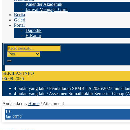
Kalender Akademik
Jadwal Mengajar Guru
Berita
Galeri
Portal
Dapodik
E-Rapor
SEKILAS INFO
06-08-2026
4 bulan yang lalu
/ Pendaftaran SPMB TA 2026/2027 mulai tang
4 bulan yang lalu
/ Assesmen Sumatif akhir Semester Genap (A
Anda ada di :
Home
/ Attachment
19
Jan 2022