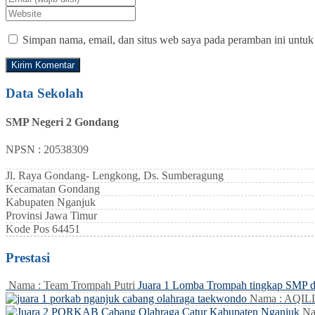
Simpan nama, email, dan situs web saya pada peramban ini untuk
Data Sekolah
SMP Negeri 2 Gondang
NPSN : 20538309
Jl. Raya Gondang- Lengkong, Ds. Sumberagung
Kecamatan
Gondang
Kabupaten
Nganjuk
Provinsi
Jawa Timur
Kode Pos
64451
Prestasi
Nama : Team Trompah Putri
Juara 1 Lomba Trompah tingkap SMP 
Nama : AQI
Na