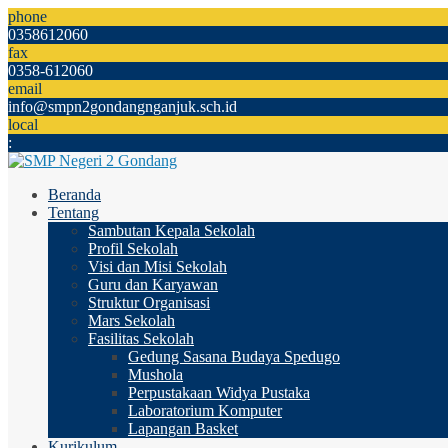
phone
0358612060
fax
0358-612060
email
info@smpn2gondangnganjuk.sch.id
local
:
Beranda
Tentang
Sambutan Kepala Sekolah
Profil Sekolah
Visi dan Misi Sekolah
Guru dan Karyawan
Struktur Organisasi
Mars Sekolah
Fasilitas Sekolah
Gedung Sasana Budaya Spedugo
Mushola
Perpustakaan Widya Pustaka
Laboratorium Komputer
Lapangan Basket
Kurikulum