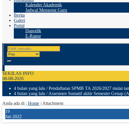
Kalender Akademik
Jadwal Mengajar Guru
Berita
Galeri
Portal
Dapodik
E-Rapor
SEKILAS INFO
08-08-2026
4 bulan yang lalu
/ Pendaftaran SPMB TA 2026/2027 mulai tang
4 bulan yang lalu
/ Assesmen Sumatif akhir Semester Genap (A
Anda ada di :
Home
/ Attachment
19
Jan 2022