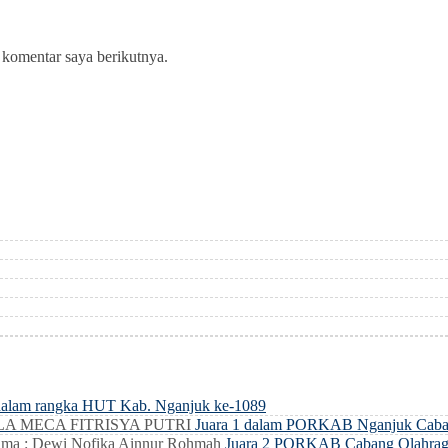
 komentar saya berikutnya.
dalam rangka HUT Kab. Nganjuk ke-1089
LLA MECA FITRISYA PUTRI
Juara 1 dalam PORKAB Nganjuk Caba
ma : Dewi Nofika Ainnur Rohmah
Juara 2 PORKAB Cabang Olahrag