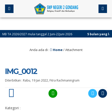
TA 2026/2027 mulai tanggal 2 Juni-22juni 2026
5 bulan yang lalu
/ 
Anda ada di :
Home
/ Attachment
IMG_0012
Diterbitkan :
Rabu, 19 Jan 2022
,
Fitra Rachmaningrum
0
Kategori :