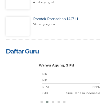
4 bulan yang lalu
Pondok Romadhon 1447 H
5 bulan yang lalu
Daftar Guru
Wahyu Agung, S.Pd
NIK
NIP
PK
STAT
PPPK
PA
GTK
Guru Bahasa Indonesia