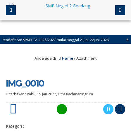
ndaftaran SPMB TA 2026/2027 mulai tanggal 2 Juni-22juni 2026
5 bul
Anda ada di :
Home
/ Attachment
IMG_0010
Diterbitkan :
Rabu, 19 Jan 2022
,
Fitra Rachmaningrum
0
Kategori :