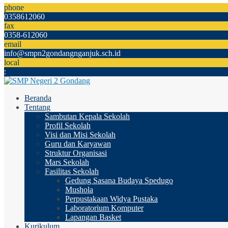
phone
0358612060
fax
0358-612060
email
info@smpn2gondangnganjuk.sch.id
local
:
Beranda
Tentang
Sambutan Kepala Sekolah
Profil Sekolah
Visi dan Misi Sekolah
Guru dan Karyawan
Struktur Organisasi
Mars Sekolah
Fasilitas Sekolah
Gedung Sasana Budaya Spedugo
Mushola
Perpustakaan Widya Pustaka
Laboratorium Komputer
Lapangan Basket
Kurikulum