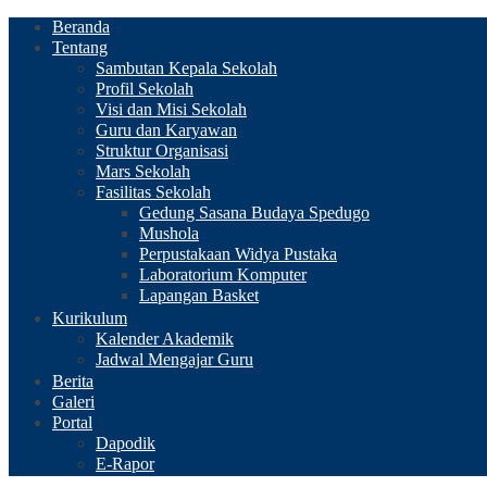
Beranda
Tentang
Sambutan Kepala Sekolah
Profil Sekolah
Visi dan Misi Sekolah
Guru dan Karyawan
Struktur Organisasi
Mars Sekolah
Fasilitas Sekolah
Gedung Sasana Budaya Spedugo
Mushola
Perpustakaan Widya Pustaka
Laboratorium Komputer
Lapangan Basket
Kurikulum
Kalender Akademik
Jadwal Mengajar Guru
Berita
Galeri
Portal
Dapodik
E-Rapor