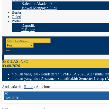
Kalender Akademik
Jadwal Mengajar Guru
Berita
Galeri
Portal
Dapodik
E-Rapor
SEKILAS INFO
09-08-2026
4 bulan yang lalu
/ Pendaftaran SPMB TA 2026/2027 mulai tang
4 bulan yang lalu
/ Assesmen Sumatif akhir Semester Genap (A
Anda ada di :
Home
/ Attachment
30
Des 2020