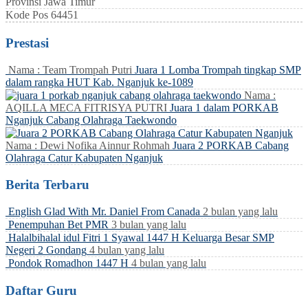
Provinsi
Jawa Timur
Kode Pos
64451
Prestasi
Nama : Team Trompah Putri
Juara 1 Lomba Trompah tingkap SMP
dalam rangka HUT Kab. Nganjuk ke-1089
Nama :
AQILLA MECA FITRISYA PUTRI
Juara 1 dalam PORKAB
Nganjuk Cabang Olahraga Taekwondo
Nama : Dewi Nofika Ainnur Rohmah
Juara 2 PORKAB Cabang
Olahraga Catur Kabupaten Nganjuk
Berita Terbaru
English Glad With Mr. Daniel From Canada
2 bulan yang lalu
Penempuhan Bet PMR
3 bulan yang lalu
Halalbihalal idul Fitri 1 Syawal 1447 H Keluarga Besar SMP
Negeri 2 Gondang
4 bulan yang lalu
Pondok Romadhon 1447 H
4 bulan yang lalu
Daftar Guru