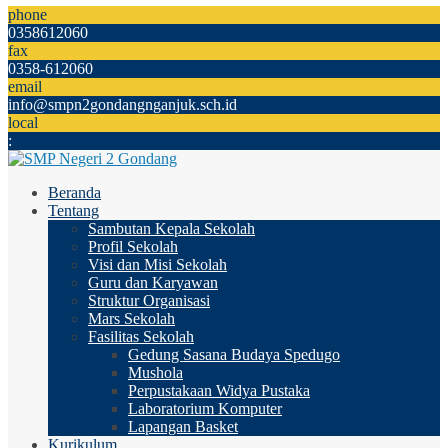
phone
0358612060
fax
0358-612060
email
info@smpn2gondangnganjuk.sch.id
local
:
Beranda
Tentang
Sambutan Kepala Sekolah
Profil Sekolah
Visi dan Misi Sekolah
Guru dan Karyawan
Struktur Organisasi
Mars Sekolah
Fasilitas Sekolah
Gedung Sasana Budaya Spedugo
Mushola
Perpustakaan Widya Pustaka
Laboratorium Komputer
Lapangan Basket
Kurikulum