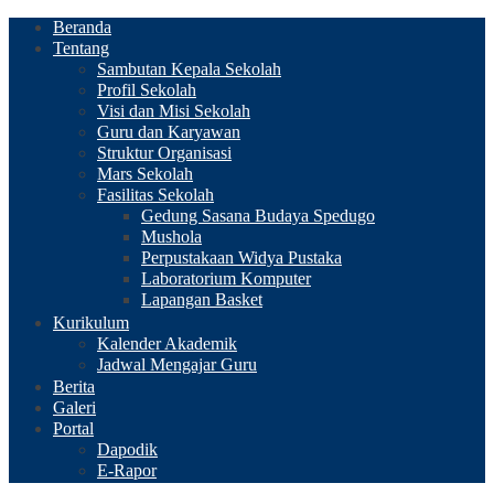
Beranda
Tentang
Sambutan Kepala Sekolah
Profil Sekolah
Visi dan Misi Sekolah
Guru dan Karyawan
Struktur Organisasi
Mars Sekolah
Fasilitas Sekolah
Gedung Sasana Budaya Spedugo
Mushola
Perpustakaan Widya Pustaka
Laboratorium Komputer
Lapangan Basket
Kurikulum
Kalender Akademik
Jadwal Mengajar Guru
Berita
Galeri
Portal
Dapodik
E-Rapor