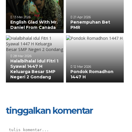
13 Mei 2026
21 Apr 2026
English Glad With Mr.
Penempuhan Bet
Daniel From Canada
PMR
28 Mar 2026
Halalbihalal idul Fitri 1
Syawal 1447 H
12 Mar 2026
Keluarga Besar SMP
Pondok Romadhon
Negeri 2 Gondang
1447 H
tinggalkan komentar