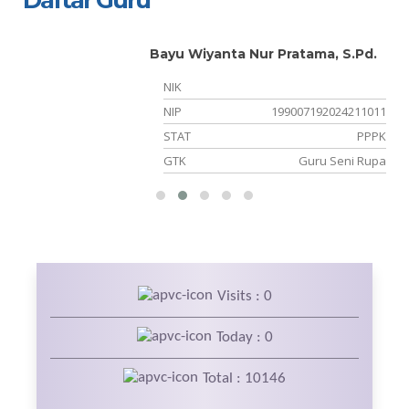
Daftar Guru
Bayu Wiyanta Nur Pratama, S.Pd.
NIK
08
NIP
199007192024211011
NS
STAT
PPPK
ka
GTK
Guru Seni Rupa
Visits : 0
Today : 0
Total : 10146