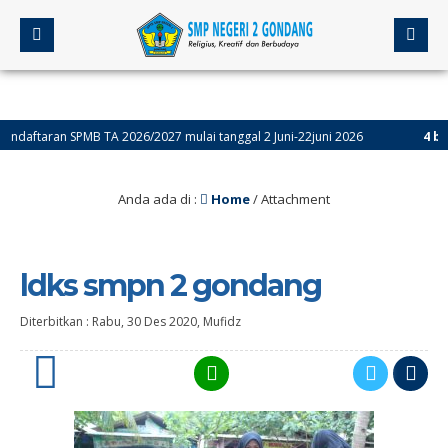
taran SPMB TA 2026/2027 mulai tanggal 2 Juni-22juni 2026
4 bulan ya
Anda ada di :
Home
/ Attachment
ldks smpn 2 gondang
Diterbitkan :
Rabu, 30 Des 2020
,
Mufidz
0