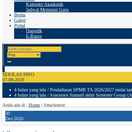
Kalender Akademik
Jadwal Mengajar Guru
Berita
Galeri
Portal
Dapodik
E-Rapor
SEKILAS INFO
07-08-2026
4 bulan yang lalu
/ Pendaftaran SPMB TA 2026/2027 mulai tang
4 bulan yang lalu
/ Assesmen Sumatif akhir Semester Genap (A
Anda ada di :
Home
/ Attachment
30
Des 2020