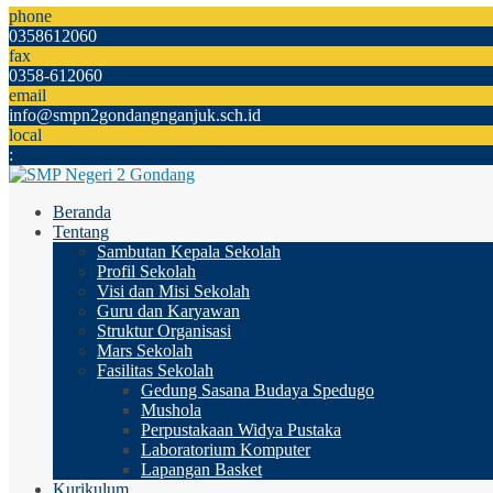
phone
0358612060
fax
0358-612060
email
info@smpn2gondangnganjuk.sch.id
local
:
Beranda
Tentang
Sambutan Kepala Sekolah
Profil Sekolah
Visi dan Misi Sekolah
Guru dan Karyawan
Struktur Organisasi
Mars Sekolah
Fasilitas Sekolah
Gedung Sasana Budaya Spedugo
Mushola
Perpustakaan Widya Pustaka
Laboratorium Komputer
Lapangan Basket
Kurikulum