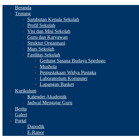
Beranda
Tentang
Sambutan Kepala Sekolah
Profil Sekolah
Visi dan Misi Sekolah
Guru dan Karyawan
Struktur Organisasi
Mars Sekolah
Fasilitas Sekolah
Gedung Sasana Budaya Spedugo
Mushola
Perpustakaan Widya Pustaka
Laboratorium Komputer
Lapangan Basket
Kurikulum
Kalender Akademik
Jadwal Mengajar Guru
Berita
Galeri
Portal
Dapodik
E-Rapor