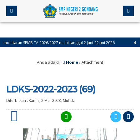
aftaran SPMB TA 2026/2027 mulai tanggal 2 Juni-22juni 2026
4 bulan
Anda ada di :
Home
/ Attachment
LDKS-2022-2023 (69)
Diterbitkan :
Kamis, 2 Mar 2023
,
Mufidz
0