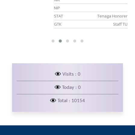
07
NIP
NS
STAT
Tenaga Honorer
is
GTK
Staff TU
Visits : 0
Today : 0
Total : 10154