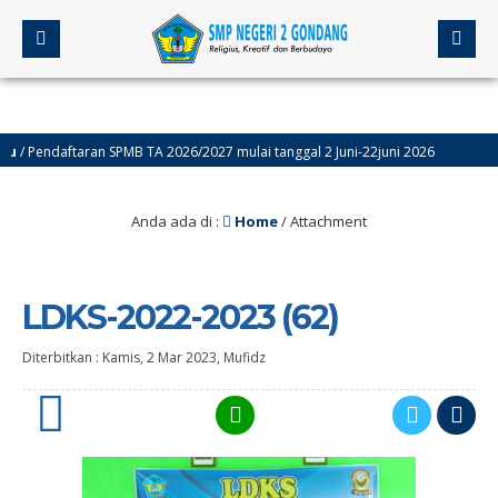
endaftaran SPMB TA 2026/2027 mulai tanggal 2 Juni-22juni 2026
4 bu
Anda ada di :
Home
/ Attachment
LDKS-2022-2023 (62)
Diterbitkan :
Kamis, 2 Mar 2023
,
Mufidz
0