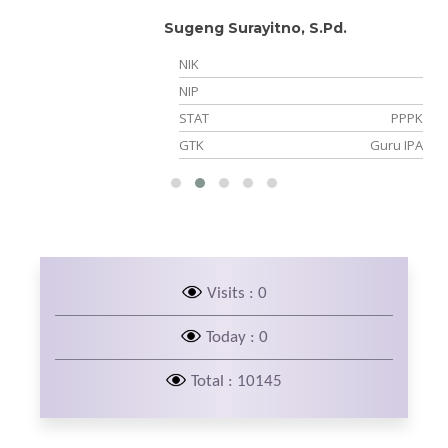
Sugeng Surayitno, S.Pd.
NIK
05
NIP
NS
STAT
PPPK
PS
GTK
Guru IPA
Visits : 0
Today : 0
Total : 10145