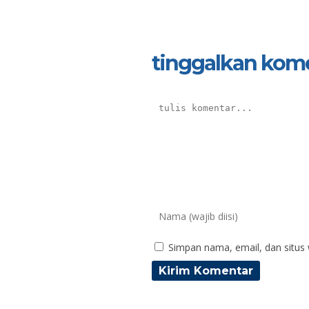
tinggalkan kom
Simpan nama, email, dan situs
Yayuk Utami, S.Pd.
Tri
NIK
N
NIP
197404242008012007
N