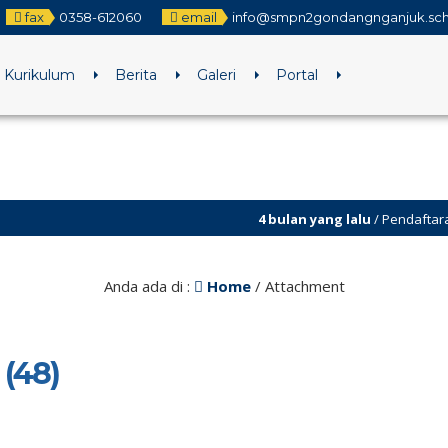
fax
0358-612060
email
info@smpn2gondangnganjuk.sch
Kurikulum
Berita
Galeri
Portal
4 bulan yang lalu
/ Pendaftaran SPMB TA
Anda ada di :
Home
/ Attachment
(48)