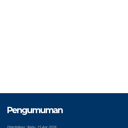
STAT
PNS
S
GTK
Guru Bahasa Inggris
G
Pengumuman
Diterbitkan :
Rabu, 15 Apr 2026