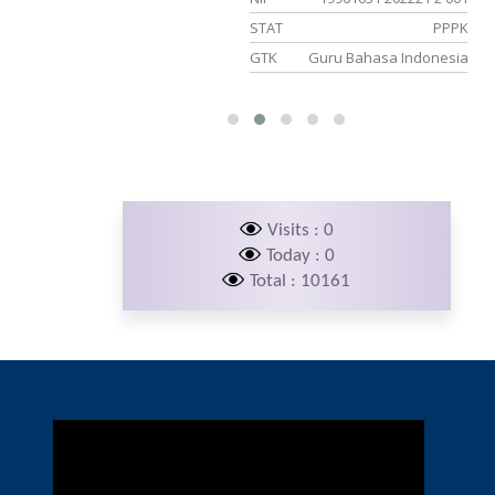
PPPK
STAT
PPPK
uru Olahraga
GTK
Guru Bahasa Indonesia
Visits : 0
Today : 0
Total : 10161