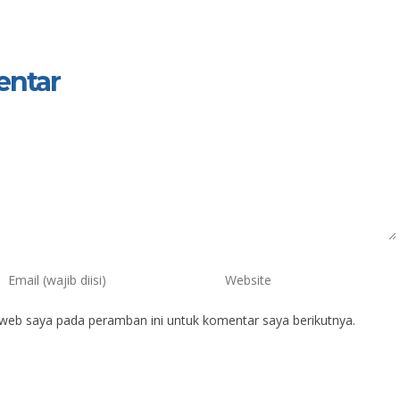
entar
 web saya pada peramban ini untuk komentar saya berikutnya.
mintarti, S.Pd.
Aldian Pradana Pu
IK
NIK
IP
196705201989032010
NIP