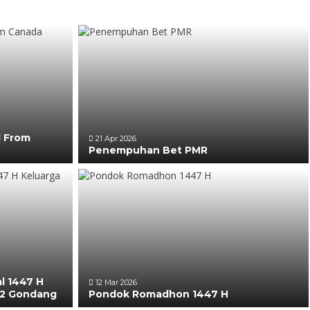
l From
21 Apr 2026
Penempuhan Bet PMR
al 1447 H
12 Mar 2026
 2 Gondang
Pondok Romadhon 1447 H