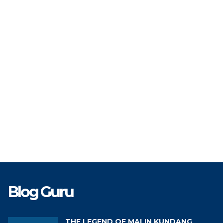
TAT
PNS
STAT
TK
Guru Matematika
GTK
G
Blog Guru
THE LEGEND OF MALIN KUNDANG