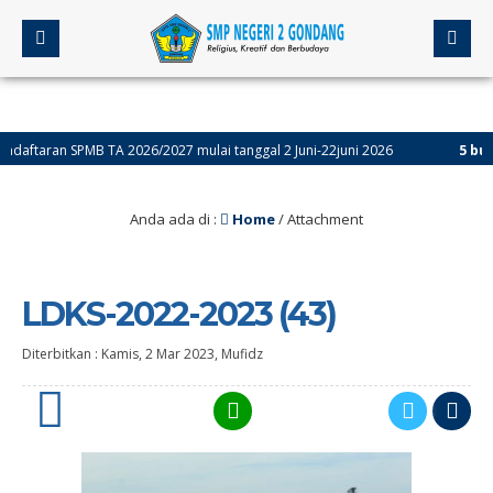
taran SPMB TA 2026/2027 mulai tanggal 2 Juni-22juni 2026
5 bulan y
Anda ada di :
Home
/ Attachment
LDKS-2022-2023 (43)
Diterbitkan :
Kamis, 2 Mar 2023
,
Mufidz
0