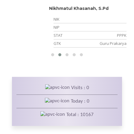
Nikhmatul Khasanah, S.Pd
NIK
NIP
PK
STAT
PPPK
ka
GTK
Guru Prakarya
Visits : 0
Today : 0
Total : 10167