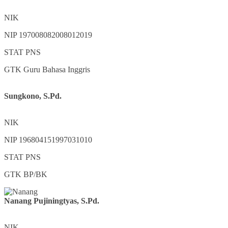
NIK
NIP
197008082008012019
STAT
PNS
GTK
Guru Bahasa Inggris
Sungkono, S.Pd.
NIK
NIP
196804151997031010
STAT
PNS
GTK
BP/BK
Nanang Pujiningtyas, S.Pd.
NIK