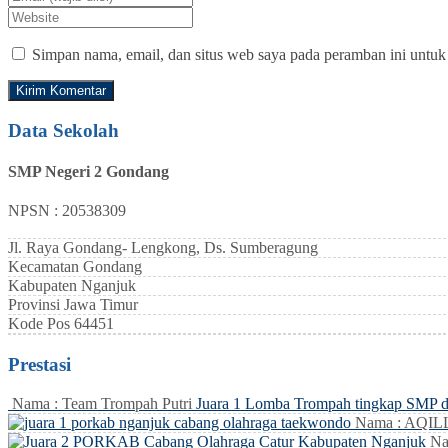
Simpan nama, email, dan situs web saya pada peramban ini untuk
Data Sekolah
SMP Negeri 2 Gondang
NPSN : 20538309
Jl. Raya Gondang- Lengkong, Ds. Sumberagung
Kecamatan
Gondang
Kabupaten
Nganjuk
Provinsi
Jawa Timur
Kode Pos
64451
Prestasi
Nama : Team Trompah Putri
Juara 1 Lomba Trompah tingkap SMP 
Nama : AQI
Na