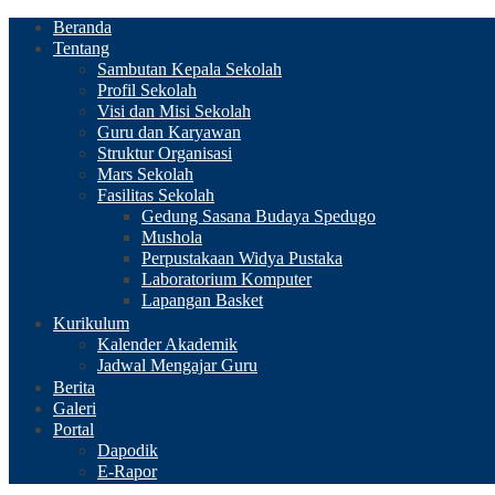
Beranda
Tentang
Sambutan Kepala Sekolah
Profil Sekolah
Visi dan Misi Sekolah
Guru dan Karyawan
Struktur Organisasi
Mars Sekolah
Fasilitas Sekolah
Gedung Sasana Budaya Spedugo
Mushola
Perpustakaan Widya Pustaka
Laboratorium Komputer
Lapangan Basket
Kurikulum
Kalender Akademik
Jadwal Mengajar Guru
Berita
Galeri
Portal
Dapodik
E-Rapor