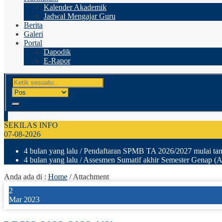
Kalender Akademik
Jadwal Mengajar Guru
Berita
Galeri
Portal
Dapodik
E-Rapor
SEKILAS INFO
07-08-2026
4 bulan yang lalu
/ Pendaftaran SPMB TA 2026/2027 mulai tang
4 bulan yang lalu
/ Assesmen Sumatif akhir Semester Genap (A
Anda ada di :
Home
/ Attachment
2
Mar 2023