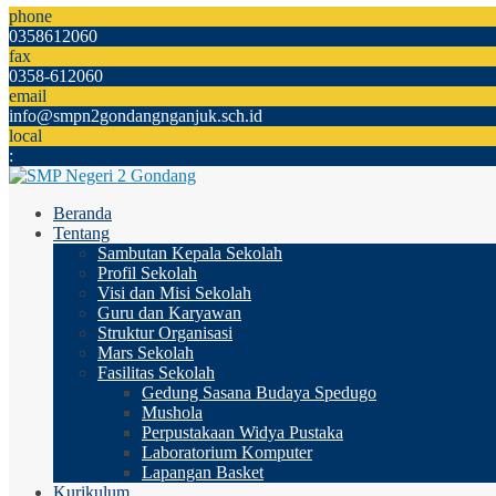
phone
0358612060
fax
0358-612060
email
info@smpn2gondangnganjuk.sch.id
local
:
Beranda
Tentang
Sambutan Kepala Sekolah
Profil Sekolah
Visi dan Misi Sekolah
Guru dan Karyawan
Struktur Organisasi
Mars Sekolah
Fasilitas Sekolah
Gedung Sasana Budaya Spedugo
Mushola
Perpustakaan Widya Pustaka
Laboratorium Komputer
Lapangan Basket
Kurikulum