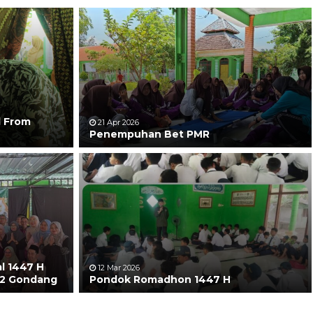
l From
21 Apr 2026
Penempuhan Bet PMR
al 1447 H
12 Mar 2026
 2 Gondang
Pondok Romadhon 1447 H