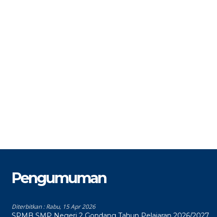
STAT
PNS
S
GTK
Guru Bahasa Inggris
G
Pengumuman
Diterbitkan :
Rabu, 15 Apr 2026
SPMB SMP Negeri 2 Gondang Tahun Pelajaran 2026/2027