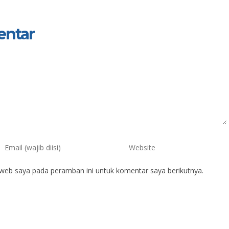
entar
 web saya pada peramban ini untuk komentar saya berikutnya.
 Rinawati, S.Pd.
Udin
IK
NIK
IP
196804012007012024
NIP