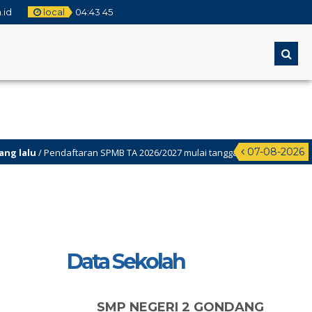
.id
local
04
:
43
46
07-08-2026
Pendaftaran SPMB TA 2026/2027 mulai tanggal 2 Juni-22juni 2026
Assesmen Sumatif akhir Semester Genap (ASAS) Kelas 9 Dilaksanakan Tang
Data Sekolah
SMP NEGERI 2 GONDANG