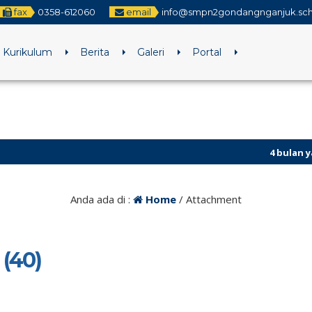
fax
0358-612060
email
info@smpn2gondangnganjuk.sch
Kurikulum
Berita
Galeri
Portal
4 bulan yang lalu
/ 
4 bulan yang lalu
/ 
Anda ada di :
Home
/ Attachment
(40)