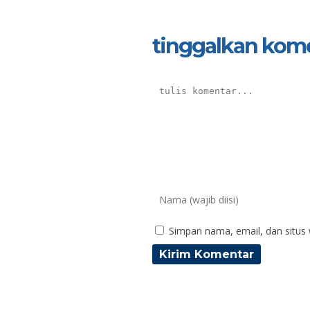
tinggalkan kom
Simpan nama, email, dan situs
Ida Puspitorini, S.Pd.
Eka
NIK
N
NIP
197206291998022001
N