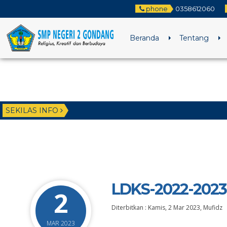
phone
0358612060
Beranda
Tentang
SEKILAS INFO
LDKS-2022-2023 
2
Diterbitkan :
Kamis, 2 Mar 2023
,
Mufidz
MAR 2023