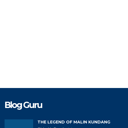
TAT
PNS
STAT
Te
TK
BP/BK
GTK
Blog Guru
THE LEGEND OF MALIN KUNDANG