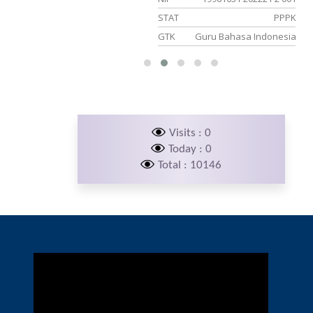
naga Honorer
STAT
PPPK
Staff TU
GTK
Guru Bahasa Indonesia
Visits : 0
Today : 0
Total : 10146