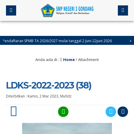
aftaran SPMB TA 2026/2027 mulai tanggal 2 Juni-22juni 2026
4 bulan
Anda ada di :
Home
/ Attachment
LDKS-2022-2023 (38)
Diterbitkan :
Kamis, 2 Mar 2023
,
Mufidz
0