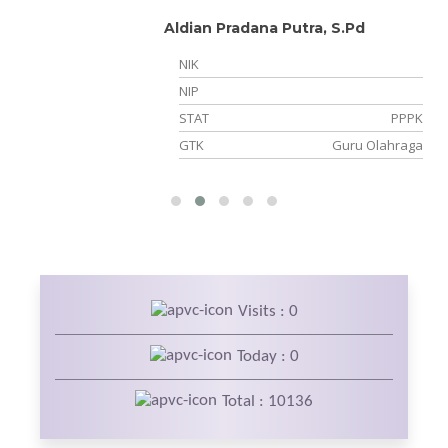
Aldian Pradana Putra, S.Pd
NIK
NIP
PK
STAT
PPPK
ma
GTK
Guru Olahraga
Visits : 0
Today : 0
Total : 10136