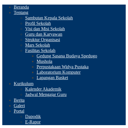
Beranda
Tentang
Sambutan Kepala Sekolah
Profil Sekolah
Visi dan Misi Sekolah
Guru dan Karyawan
Struktur Organisasi
Mars Sekolah
Fasilitas Sekolah
Gedung Sasana Budaya Spedugo
Mushola
Perpustakaan Widya Pustaka
Laboratorium Komputer
Lapangan Basket
Kurikulum
Kalender Akademik
Jadwal Mengajar Guru
Berita
Galeri
Portal
Dapodik
E-Rapor