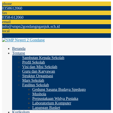
phone
0358612060
fax
0358-612060
email
info@smpn2gondangnganjuk.sch.id
local
:
Beranda
Tentang
Sambutan Kepala Sekolah
Profil Sekolah
Visi dan Misi Sekolah
Guru dan Karyawan
Struktur Organisasi
Mars Sekolah
Fasilitas Sekolah
Gedung Sasana Budaya Spedugo
Mushola
Perpustakaan Widya Pustaka
Laboratorium Komputer
Lapangan Basket
Kurikulum