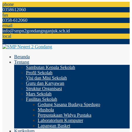
phone
0358612060
fax
0358-612060
email
info@smpn2gondangnganjuk.sch.id
local
:
Beranda
Tentang
Sambutan Kepala Sekolah
Profil Sekolah
Visi dan Misi Sekolah
Guru dan Karyawan
Struktur Organisasi
Mars Sekolah
Fasilitas Sekolah
Gedung Sasana Budaya Spedugo
Mushola
Perpustakaan Widya Pustaka
Laboratorium Komputer
Lapangan Basket
Kurikulum