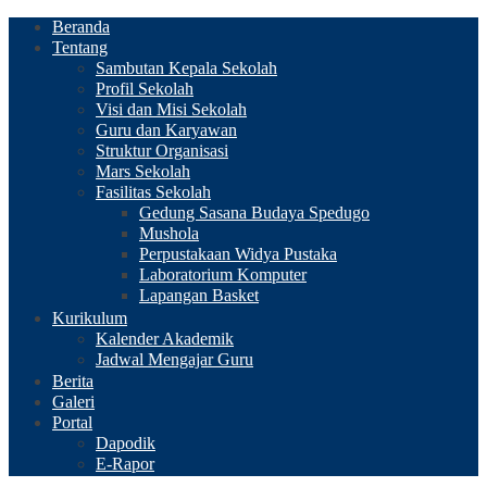
Beranda
Tentang
Sambutan Kepala Sekolah
Profil Sekolah
Visi dan Misi Sekolah
Guru dan Karyawan
Struktur Organisasi
Mars Sekolah
Fasilitas Sekolah
Gedung Sasana Budaya Spedugo
Mushola
Perpustakaan Widya Pustaka
Laboratorium Komputer
Lapangan Basket
Kurikulum
Kalender Akademik
Jadwal Mengajar Guru
Berita
Galeri
Portal
Dapodik
E-Rapor