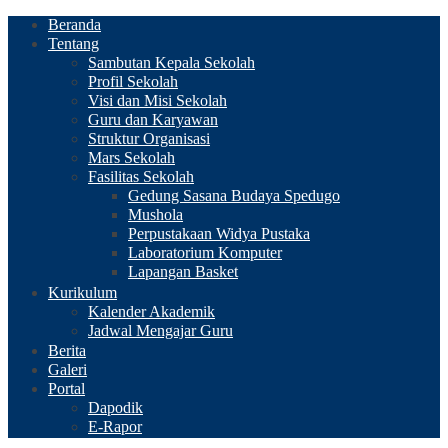
Beranda
Tentang
Sambutan Kepala Sekolah
Profil Sekolah
Visi dan Misi Sekolah
Guru dan Karyawan
Struktur Organisasi
Mars Sekolah
Fasilitas Sekolah
Gedung Sasana Budaya Spedugo
Mushola
Perpustakaan Widya Pustaka
Laboratorium Komputer
Lapangan Basket
Kurikulum
Kalender Akademik
Jadwal Mengajar Guru
Berita
Galeri
Portal
Dapodik
E-Rapor