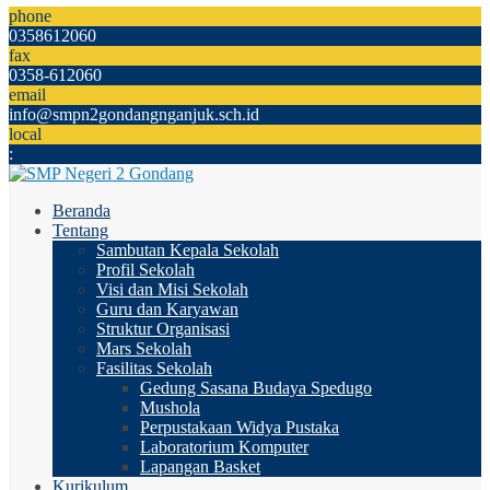
phone
0358612060
fax
0358-612060
email
info@smpn2gondangnganjuk.sch.id
local
:
Beranda
Tentang
Sambutan Kepala Sekolah
Profil Sekolah
Visi dan Misi Sekolah
Guru dan Karyawan
Struktur Organisasi
Mars Sekolah
Fasilitas Sekolah
Gedung Sasana Budaya Spedugo
Mushola
Perpustakaan Widya Pustaka
Laboratorium Komputer
Lapangan Basket
Kurikulum