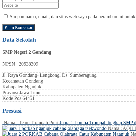
Simpan nama, email, dan situs web saya pada peramban ini untuk
Data Sekolah
SMP Negeri 2 Gondang
NPSN : 20538309
Jl. Raya Gondang- Lengkong, Ds. Sumberagung
Kecamatan
Gondang
Kabupaten
Nganjuk
Provinsi
Jawa Timur
Kode Pos
64451
Prestasi
Nama : Team Trompah Putri
Juara 1 Lomba Trompah tingkap SMP 
Nama : AQI
Na