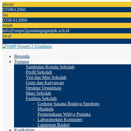
phone
0358612060
fax
0358-612060
email
info@smpn2gondangnganjuk.sch.id
local
:
Beranda
Tentang
Sambutan Kepala Sekolah
Profil Sekolah
Visi dan Misi Sekolah
Guru dan Karyawan
Struktur Organisasi
Mars Sekolah
Fasilitas Sekolah
Gedung Sasana Budaya Spedugo
Mushola
Perpustakaan Widya Pustaka
Laboratorium Komputer
Lapangan Basket
Kurikulum