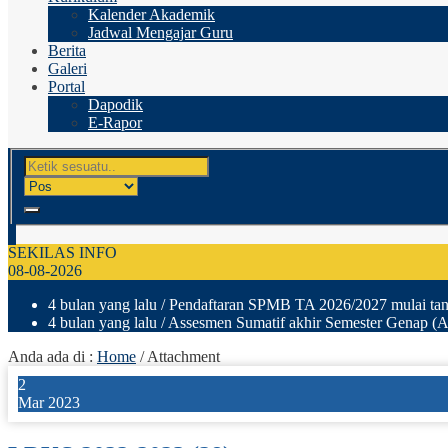
Kalender Akademik
Jadwal Mengajar Guru
Berita
Galeri
Portal
Dapodik
E-Rapor
SEKILAS INFO
08-08-2026
4 bulan yang lalu
/ Pendaftaran SPMB TA 2026/2027 mulai tang
4 bulan yang lalu
/ Assesmen Sumatif akhir Semester Genap (A
Anda ada di :
Home
/ Attachment
2
Mar 2023