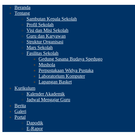
Beranda
Tentang
Sambutan Kepala Sekolah
Profil Sekolah
Visi dan Misi Sekolah
Guru dan Karyawan
Struktur Organisasi
Mars Sekolah
Fasilitas Sekolah
Gedung Sasana Budaya Spedugo
Mushola
Perpustakaan Widya Pustaka
Laboratorium Komputer
Lapangan Basket
Kurikulum
Kalender Akademik
Jadwal Mengajar Guru
Berita
Galeri
Portal
Dapodik
E-Rapor