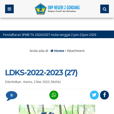
daftaran SPMB TA 2026/2027 mulai tanggal 2 Juni-22juni 2026
4 bula
Anda ada di :
Home
/ Attachment
LDKS-2022-2023 (27)
Diterbitkan :
Kamis, 2 Mar 2023
,
Mufidz
0