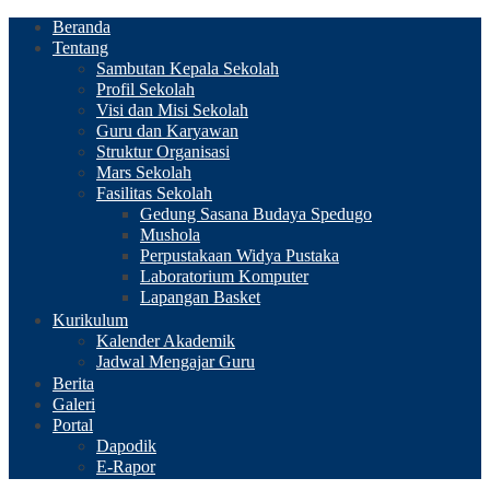
Beranda
Tentang
Sambutan Kepala Sekolah
Profil Sekolah
Visi dan Misi Sekolah
Guru dan Karyawan
Struktur Organisasi
Mars Sekolah
Fasilitas Sekolah
Gedung Sasana Budaya Spedugo
Mushola
Perpustakaan Widya Pustaka
Laboratorium Komputer
Lapangan Basket
Kurikulum
Kalender Akademik
Jadwal Mengajar Guru
Berita
Galeri
Portal
Dapodik
E-Rapor