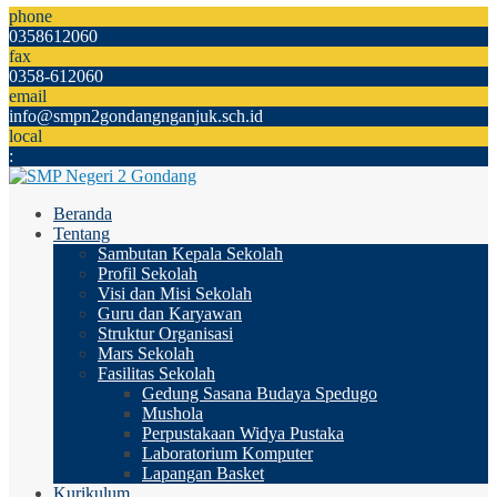
phone
0358612060
fax
0358-612060
email
info@smpn2gondangnganjuk.sch.id
local
:
Beranda
Tentang
Sambutan Kepala Sekolah
Profil Sekolah
Visi dan Misi Sekolah
Guru dan Karyawan
Struktur Organisasi
Mars Sekolah
Fasilitas Sekolah
Gedung Sasana Budaya Spedugo
Mushola
Perpustakaan Widya Pustaka
Laboratorium Komputer
Lapangan Basket
Kurikulum