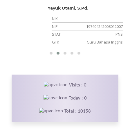
Yayuk Utami, S.Pd.
NIK
NIP
197404242008012007
PK
STAT
PNS
ia
GTK
Guru Bahasa Inggris
Visits : 0
Today : 0
Total : 10158