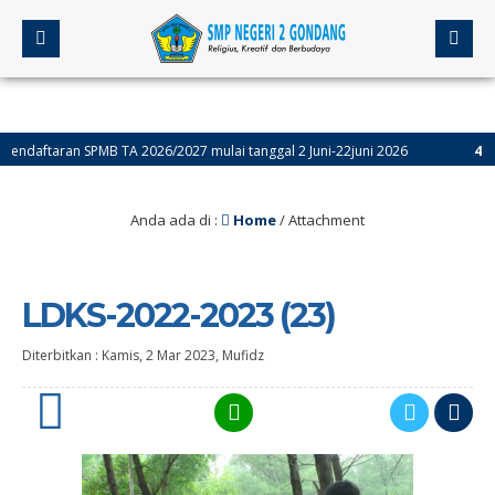
daftaran SPMB TA 2026/2027 mulai tanggal 2 Juni-22juni 2026
4 bulan
Anda ada di :
Home
/ Attachment
LDKS-2022-2023 (23)
Diterbitkan :
Kamis, 2 Mar 2023
,
Mufidz
0